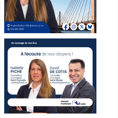
Pour ceux qui n’ont pas pu assister à l’événement du 1er
février, l’opportunité de vivre l’expérience du Collège
Montmorency reste ouverte grâce aux Ateliers d’un jour.
Ces ateliers offrent une chance unique de voir le Collège
en action, de se familiariser avec les lieux et d’assister à
des cours du programme choisi. Cette initiative est
essentielle pour les futurs collégiens, qui doivent
soumettre leur demande d’admission au Service régional
d’admission du Montréal métropolitain (SRAM) avant la
date limite du 1er mars 2024.
Ce succès remarquable reflète l’engagement croissant
des futurs étudiants envers leur éducation et leur désir de
prendre des décisions éclairées concernant leur avenir
académique. Le Collège Montmorency, seul établissement
collégial établi à Laval, accueille près de 8 500 étudiants
pour l’année académique 2023-2024. Avec 28
programmes d’études offerts, dont cinq en formation