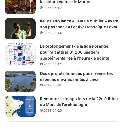
Publicité sponsorisée par la conseillère municipale de Saint-François et David
la station culturelle Momo
De Cotis, conseiller municipal de Saint-Bruno
2026-08-07
Kelly Bado lance « Jamais oublier » avant
son passage au Festival Mosaïque Laval
2026-08-05
Le prolongement de la ligne orange
pourrait attirer 31 200 usagers
supplémentaires à l’heure de pointe
2026-08-03
Deux projets financés pour freiner les
espèces envahissantes à Laval
2026-07-31
Remontez le temps lors de la 22e édition
du Mois de l’archéologie
2026-07-29