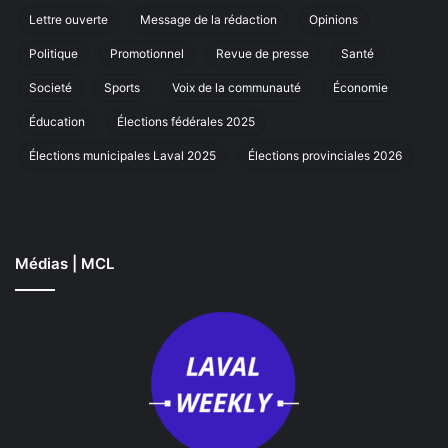
cœur
annue
Lettre ouverte
Message de la rédaction
Opinions
à
Laval
Politique
Promotionnel
Revue de presse
Santé
Societé
Sports
Voix de la communauté
Économie
Éducation
Élections fédérales 2025
Élections municipales Laval 2025
Élections provinciales 2026
Médias | MCL