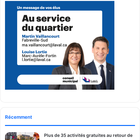
préuniversitaire et vingt-trois en formation technique,
l’institution s’efforce de répondre aux besoins variés de sa
clientèle. De plus, elle offre un éventail de programmes et
de services adaptés à la clientèle adulte, ainsi qu’un
service de formation sur mesure en entreprise pour
répondre aux besoins du marché.
Les informations présentées proviennent d’un
communiqué de presse émanant du Collège Montmorency
MCL - Média
Communautaire Lavallois
See Full Bio
Récemment
Plus de 35 activités gratuites au retour de