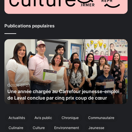
Publications populaires
Une
La
année
Mais
chargée
de
au
la
arrefour
Sérén
jeunesse-
tiend
mploi
le
de
20
2026-07-27
20
Une année chargée au Carrefour jeunesse-emploi
La 
aval
sept
de Laval conclue par cinq prix coup de cœur
cin
conclue
sa
ar
cinqu
inq
éditio
rix
de
Actualités
Avis public
Chronique
Communautaire
coup
sa
Culinaire
Culture
Environnement
Jeunesse
de
marc