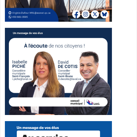
Plusieurs jeunes enthousiastes avant le début du
spectacle Crédit Photo Clicalpic
En effet, le fleurdelisé était omniprésent aux quatre coins
du parc, emblème de la
fierté québécoise.
Un père de famille a, d’ailleurs, félicité la « très bonne
organisation » de l’événement et
d’autres parents ont affirmé avoir hâte de « revenir l’an
prochain ». En ce qui a trait à
l’organisation, il est essentiel de souligner le rôle qu’a joué
l’équipe de police sur place pour
faire de la prévention auprès des jeunes et de sensibiliser
la population à la sécurité et au
respect des lois. De plus, une brigade de secouristes était
prête à intervenir, témoignant ainsi
du degré de précaution et de coordination de l’événement.
Juste avant que s’amorce le grand spectacle, vers 20h30,