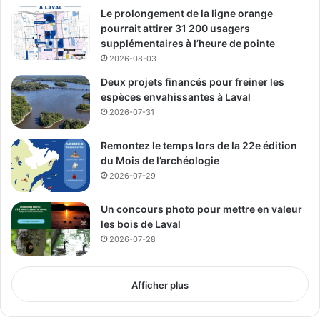
Le prolongement de la ligne orange
pourrait attirer 31 200 usagers
supplémentaires à l’heure de pointe
2026-08-03
Deux projets financés pour freiner les
espèces envahissantes à Laval
2026-07-31
Remontez le temps lors de la 22e édition
du Mois de l’archéologie
2026-07-29
Un concours photo pour mettre en valeur
les bois de Laval
2026-07-28
Stéphane Boyer maire de Laval Crédit Photo Clicalpic
À la lumière des rires et sourires qui étaient au rendez-
Afficher plus
vous, il est
clair que cette fête nationale a connu un franc succès et