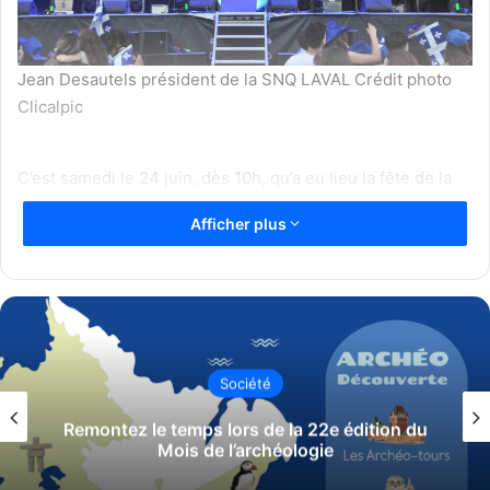
Jean Desautels président de la SNQ LAVAL Crédit photo
Clicalpic
C’est samedi le 24 juin, dès 10h, qu’a eu lieu la fête de la
Saint-Jean-Baptiste au Centre de la
Afficher plus
nature de Laval. Malgré ses débuts assez pluvieux et
humides, des milliers de familles
lavalloises se sont tout de même rendues au lieu de
rendez-vous, créant ainsi une ambiance
chaleureuse et unifiée. Commençant par des jeux gratuits
pour les enfants, des food trucks
Actualités
étaient également présents, offrant une variété de
La Maison de la Sérénité tiendra l
produits locaux et délicieux. Hot-dogs,
tion du
septembre sa cinquième édition d
poutines, crèmes glacées, petits fruits frais… le tout
marche annuelle à Laval
permettant des conditions idéales pour