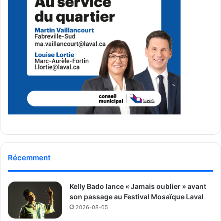
le site principal du parc était bondé
de lavallois de tous âges, vêtus de bleu et de blanc et
prêts à danser au rythme de la musique
d’artistes québécois tels que Claudia Bouvette, Laura
Niquay, Martha Wainwright, Pierre
Kwenders, Hologramme et bien plus encore! Le spectacle
a d’abord débuté par un beau
discours de notre maire, M. Stéphane Boyer, qui s’est lui-
même joint aux festivités au cœur
des familles lavalloises.
Récemment
Kelly Bado lance « Jamais oublier » avant
son passage au Festival Mosaïque Laval
2026-08-05