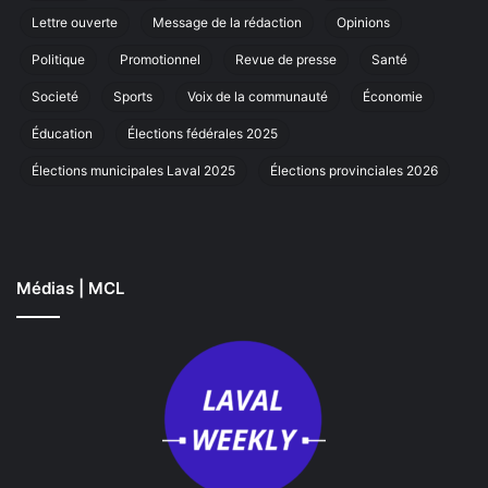
r
annuelle
Lettre ouverte
Message de la rédaction
Opinions
à
Laval
Politique
Promotionnel
Revue de presse
Santé
Societé
Sports
Voix de la communauté
Économie
Éducation
Élections fédérales 2025
Élections municipales Laval 2025
Élections provinciales 2026
Médias | MCL