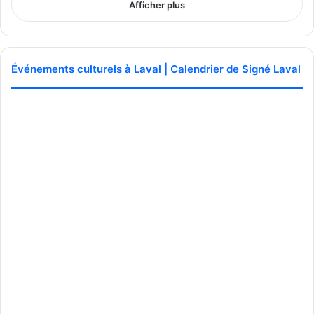
La Ville recommande par ailleurs de privilégier le transport
Afficher plus
collectif et actif, le stationnement étant limité selon les
sites.
Événements culturels à Laval | Calendrier de Signé Laval
Programmation complète
Source Ville de Laval
Une programmation culturelle