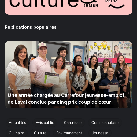
Publications populaires
e
La
ée
Maison
rgée
de
la
refour
Sérénité
nesse-
tiendra
loi
le
20
2026-07-27
2026-
ne année chargée au Carrefour jeunesse-emploi
La Ma
l
septemb
e Laval conclue par cinq prix coup de cœur
cinqu
clue
sa
cinquiè
q
édition
de
Actualités
Avis public
Chronique
Communautaire
p
sa
Culinaire
Culture
Environnement
Jeunesse
marche