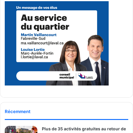
Des spectacles dans plusieurs
quartiers de Laval
Au Centre de la nature, la programmation comprendra
entre autres Maten, Major-Moran, King Melrose, Marie-
Élaine Thibert, Emilie-Claire Barlow et Beyries.
Dans le Vieux-Sainte-Rose, des spectacles de Sandrine
Masse, Maxence Lapierre, Mélissa Ouimet et Banitsa sont
aussi prévus. La berge aux Quatre-Vents accueillera
notamment Le Winston Band et Nicolas Pellerin et Les
Grands Hurleurs.
À Chomedey, le parc Légaré recevra Elida Almeida et
Gabrielle Destroismaisons, tandis que la zone Saint-
Récemment
François doit accueillir Nadine Altounji, Cécile Doo-
Kingué, Caroline Savoie et The Big O String Band.
Plus de 35 activités gratuites au retour de