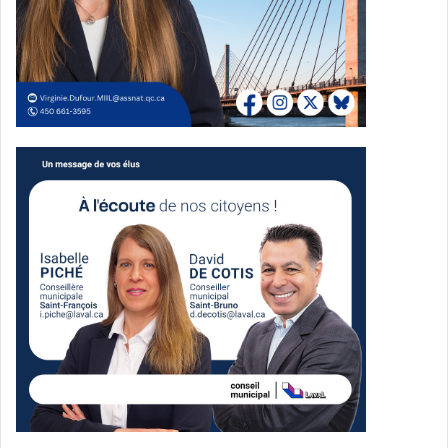
piétonnisée.
Zachary Richard et Mixmania
pour lancer l’édition 2026
Les spectacles d’ouverture ont eu lieu les 4 et 5 juillet au
parc Bernard-Landry. Zachary Richard s’est produit le 4
juillet à 19 h 30, avec Édouard Tremblay-Grenier en
première partie. Le 5 juillet, Mixmania a pris le relais à 19 h
30.
La même zone accueillera aussi les rendez-vous
symphoniques de l’Orchestre symphonique de Laval les 11
et 12 août, sous la direction d’Adam Johnson. Un concert
famille est prévu le 11 août, suivi d’un concert grand public
le 12 août.