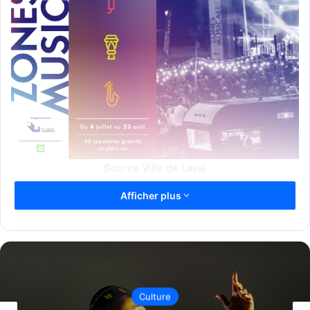
Source Ville de Laval
La Ville de Laval présentera plus de 40 spectacles gratuits
Afficher plus
en plein air du 4 juillet au 23 août dans le cadre de la 11e
édition des Zones musicales. Répartie dans huit zones du
territoire, la programmation mettra en vedette plus de 350
artistes, avec des arrêts dans des parcs, sur des berges,
dans des places publiques et au centre-ville.
Culture