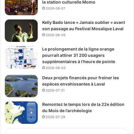
la station culturelle Momo
Du côté du Vieux-Sainte-Dorothée, la place publique
2026-08-07
recevra Zébulon, Less Toches, The Howlin’ Hound Dogs et
Sandrine Hébert. La Maison des Arts, dans le secteur
Kelly Bado lance « Jamais oublier » avant
Montmorency, proposera aussi plusieurs rendez-vous,
son passage au Festival Mosaïque Laval
dont Boubé, Maïa Barouh, Grèn Sémé et Constellation de
2026-08-05
cordes.
Le prolongement de la ligne orange
pourrait attirer 31 200 usagers
Des sites avec animation,
supplémentaires à l’heure de pointe
restauration et parfois navette
2026-08-03
Deux projets financés pour freiner les
Selon la documentation transmise, certains sites offriront
espèces envahissantes à Laval
2026-07-31
aussi des animations, des services de bar, des camions-
restaurants ou des restaurants à proximité. Un service
Remontez le temps lors de la 22e édition
gratuit de navette est aussi annoncé pour certains
du Mois de l’archéologie
événements, au départ du stationnement de l’hôtel de
2026-07-29
ville.