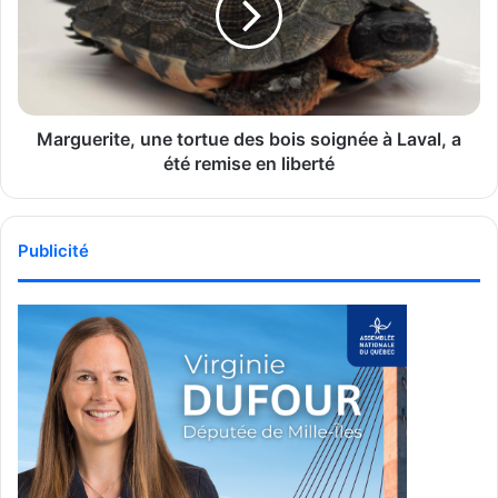
bois
soignée
à
Laval,
a
été
Marguerite, une tortue des bois soignée à Laval, a
remise
été remise en liberté
en
liberté
Publicité