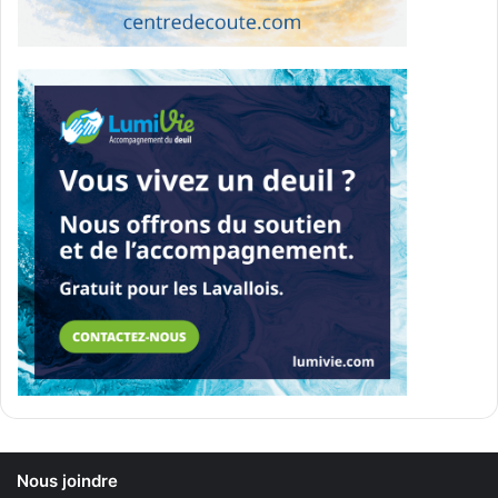
aussi servir de mobilier urbain.
Des horaires étendus toute
l’année
Le parc Pie-X sera ouvert toute l’année, de 7 h à 22 h. Les
plateaux sportifs éclairés en activité pourront être
accessibles jusqu’à 23 h 30.
Avec cette réouverture, la Ville présente le parc Pie-X
comme un site modernisé, pensé à la fois pour les
familles, les adolescents et les sportifs, dans un secteur
qu’elle souhaite mieux desservir par des infrastructures
de proximité rénovées.
Alberto Georgian Mihut -
Nous joindre