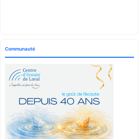
Selon les explications fournies pendant la visite, des
consultations ont été menées avec des jeunes,
notamment à l’aide d’outils numériques sur le terrain, ainsi
qu’avec le Service de police de Laval.
Le parc comprend aussi un chalet de services et un
Communauté
vestiaire universel pouvant accueillir jusqu’à 350
personnes, ainsi qu’un service de prêt gratuit
d’équipements pour le basketball, le pickleball, le ping-
pong, le soccer et, en hiver, le hockey et le patin.
Une œuvre d’art intégrée au
site
Le parc accueillera également une œuvre de l’artiste
Lucas Pilon. Selon les informations partagées lors de la
visite, cette œuvre prendra la forme d’une arche pouvant