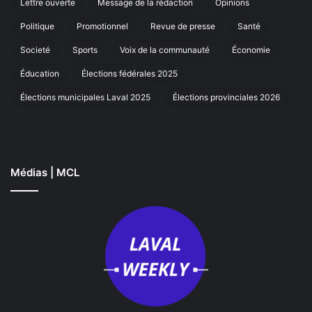
Lettre ouverte
Message de la rédaction
Opinions
à
Laval
Politique
Promotionnel
Revue de presse
Santé
Societé
Sports
Voix de la communauté
Économie
Éducation
Élections fédérales 2025
Élections municipales Laval 2025
Élections provinciales 2026
Médias | MCL