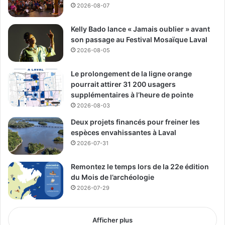
2026-08-07
Labelle, Sandra El-Helou, ainsi que des conseillers Nicolas
Borne, Mohamed Ba et Christine Poirier.
Kelly Bado lance « Jamais oublier » avant
son passage au Festival Mosaïque Laval
Sandra El-Helou a ouvert la cérémonie en soulignant que
2026-08-05
le parc représente un lieu de loisirs, de rassemblement et
Le prolongement de la ligne orange
de dynamisme communautaire au cœur d’un quartier
pourrait attirer 31 200 usagers
important de Laval. Elle a aussi remercié les équipes
supplémentaires à l’heure de pointe
municipales, les professionnels et les employés ayant
2026-08-03
contribué à la réalisation du projet.
Deux projets financés pour freiner les
espèces envahissantes à Laval
La cérémonie a été suivie d’une coupure officielle du
2026-07-31
ruban devant le chalet du parc, puis d’une visite guidée du
site.
Remontez le temps lors de la 22e édition
du Mois de l’archéologie
Une piscine, des jeux d’eau et
2026-07-29
des installations sportives
Afficher plus