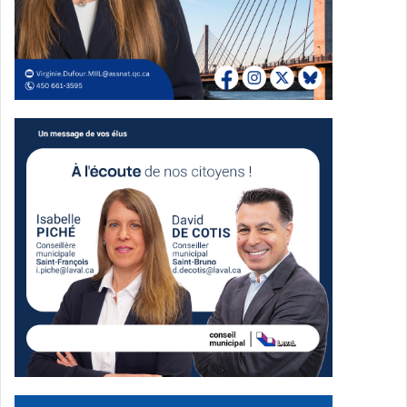
Stéphane Boyer maire de Laval
Source AGM MCL
Dans son allocution, le maire a présenté le parc Pie-X
comme un exemple de ce que la Ville souhaite faire
davantage dans les prochaines années, soit rénover des
infrastructures existantes plutôt que miser uniquement
sur de nouveaux projets. Il a aussi affirmé que les plus
beaux projets devraient se retrouver dans les quartiers
qui en ont le plus besoin, en mentionnant notamment la
proximité du secteur Val-Martin et de ses nombreux
logements sociaux.