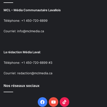
Rédacteur en chef
MCL – Média Communautaire Lavallois
See Full Bio
Téléphone: +1 450-720-8899
Publicité sponsorisée par la conseillère municipale de Saint-François et David
Courriel: info@mclmedia.ca
De Cotis, conseiller municipal de Saint-Bruno
La rédaction Média Laval:
Téléphone: +1 450-720-8899 #3
Courriel: redaction@mclmedia.ca
Nos réseaux sociaux
Facebook
YouTube
TikTok