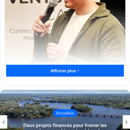
Afficher plus
Mathieu Morin Lamy Source Linkedin
Le lavallois Mathieu Morin-Lamy, cofondateur et président
de l’organisme à but non lucratif lavallois,
Les Cercles
d’Or
–
Communauté de jeunes entrepreneur.e.s
, a annoncé
le 14 juillet sa démission via une publication sur LinkedIn.
Actualités
L’annonce met fin à plus de trois années d’implication au
sein de cette communauté dédiée aux jeunes
Deux projets financés pour freiner les
entrepreneur·e·s de 18 à 35 ans à travers le Québec.