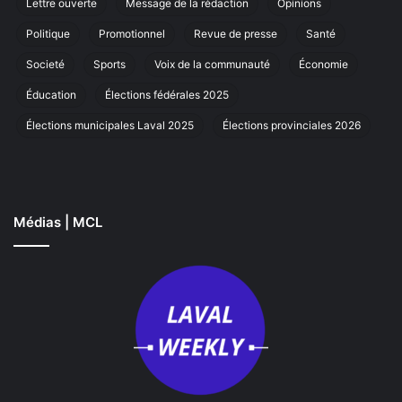
Lettre ouverte
Message de la rédaction
Opinions
à
La
Politique
Promotionnel
Revue de presse
Santé
Societé
Sports
Voix de la communauté
Économie
Éducation
Élections fédérales 2025
Élections municipales Laval 2025
Élections provinciales 2026
Médias | MCL