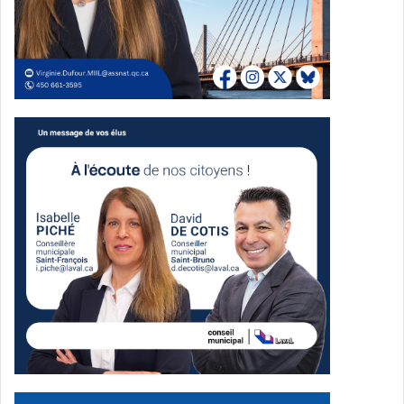
plus de 2 000 abonnés sur LinkedIn
,
1 600 membres dans son groupe Facebook privé
,
et 700 abonnés sur Instagram
.
L’organisation s’est aussi fait remarquer à Laval,
notamment par des collaborations avec Laval Économique,
le Réseau Mentorat et Futurpreneur.
Une page tournée, une autre à écrire
Dans sa publication, Mathieu Morin-Lamy revient sur ses
réalisations, dont « l’organisation de plus de 50
événements de réseautage », « l’obtention de plusieurs
milliers de dollars en subventions » et « la gestion de plus
de 50 bénévoles ». Il décrit
Les Cercles d’Or
comme «
l’une des plus belles expériences de [sa] vie » et affirme
avoir eu un impact concret dans la vie de nombreux
jeunes entrepreneurs.