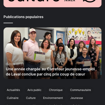
Publications populaires
Une
La
année
Ma
chargée
de
au
la
Carrefour
Sé
jeunesse-
ti
emploi
le
de
20
2026-07-27
Une année chargée au Carrefour jeunesse-emploi
Laval
se
de Laval conclue par cinq prix coup de cœur
conclue
sa
par
ci
cinq
éd
prix
de
Actualités
Avis public
Chronique
Communautaire
coup
sa
Culinaire
Culture
Environnement
Jeunesse
de
ma
cœur
an