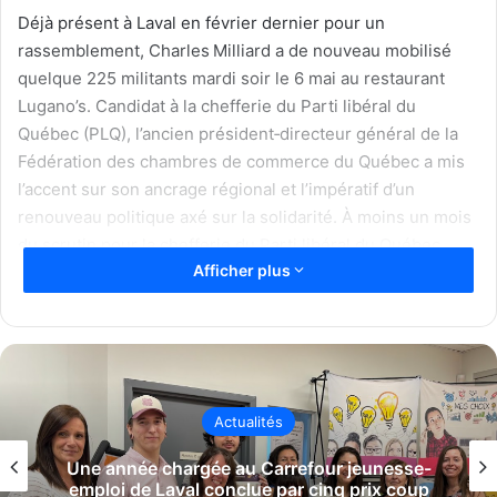
Déjà présent à Laval en février dernier pour un
rassemblement, Charles Milliard a de nouveau mobilisé
quelque 225 militants mardi soir le 6 mai au restaurant
Lugano’s. Candidat à la chefferie du Parti libéral du
Québec (PLQ), l’ancien président‑directeur général de la
Fédération des chambres de commerce du Québec a mis
l’accent sur son ancrage régional et l’impératif d’un
renouveau politique axé sur la solidarité. À moins un mois
du scrutin pour la chefferie du Parti libéral du Québec
Afficher plus
(PLQ) la course s’intensifie.
Un soutien transpartisan
Plusieurs figures influentes du PLQ à Laval soutiennent
Charles Milliard:
Actualités
Jean Rousselle
, ancien député de Vimont (2012–
ne année chargée au Carrefour jeunesse-
2022) ;
emploi de Laval conclue par cinq prix coup