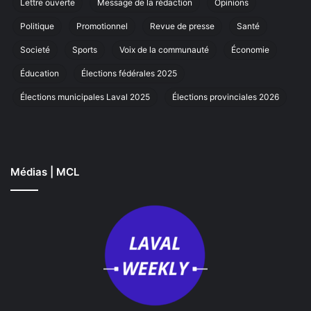
Lettre ouverte
Message de la rédaction
Opinions
à
Laval
Politique
Promotionnel
Revue de presse
Santé
Societé
Sports
Voix de la communauté
Économie
Éducation
Élections fédérales 2025
Élections municipales Laval 2025
Élections provinciales 2026
Médias | MCL