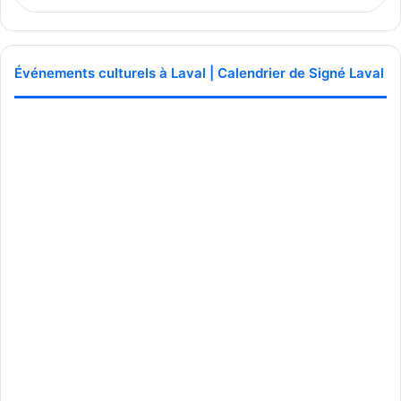
Publicité sponsorisée par la conseillère municipale de Saint-François et David
De Cotis, conseiller municipal de Saint-Bruno
Événements culturels à Laval | Calendrier de Signé Laval