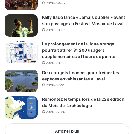
2026-08-07
Transports du gouvernement fédéral libéral, qui a affronté
M. Milliard lors du premier débat à Laval le 3 mai dernier.
Kelly Bado lance « Jamais oublier » avant
son passage au Festival Mosaïque Laval
Une dynamique lavalloise
2026-08-05
L’événement de mardi a confirmé l’ampleur du soutien
Le prolongement de la ligne orange
lavallois : militants de toutes les circonscriptions de l’île,
pourrait attirer 31 200 usagers
sympathisants et bénévoles ont scandé son nom tout au
supplémentaires à l’heure de pointe
long de la soirée, témoignant d’une base mobilisée et
2026-08-03
d’une campagne vigoureuse.
Deux projets financés pour freiner les
espèces envahissantes à Laval
2026-07-31
Média Laval
Remontez le temps lors de la 22e édition
See Full Bio
du Mois de l’archéologie
2026-07-29
Afficher plus