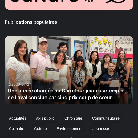
Publications populaires
La
Maison
de
la
Sérénité
tiendra
le
20
2026-07-24
arrefour jeunesse-emploi
La Maison de la Sérénité tie
septembre
q prix coup de cœur
cinquième édition de sa marc
sa
cinquième
édition
de
Actualités
Avis public
Chronique
Communautaire
sa
Culinaire
Culture
Environnement
Jeunesse
marche
annuelle