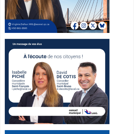
Antoine Menassa Sonia
Baudelot
Charles Milliard candidat
à la chefferie au PLQ et Abir Chamoun source AGMMCL
Lors de son intervention devant une foule chauffée à bloc,
Charles Milliard a expliqué les motifs de sa candidature :
Renouveau politique
: insuffler une vision audacieuse
pour le PLQ
Investir dans les PME:
Les PME font vivre les régions
selon Charles Milliard et i
Soins aux aînés et santé mentale :
renforcer
l’accompagnement des personnes âgées isolées et
des jeunes en proie à l’anxiété.
Accent sur les régions
: « Je suis un gars des
régions ; je comprends leurs défis et leurs