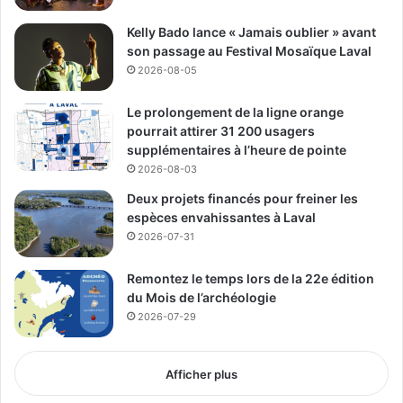
cette initiative répond à des enjeux concrets de sécurité
Kelly Bado lance « Jamais oublier » avant
alimentaire, mais elle incarne aussi les valeurs
son passage au Festival Mosaïque Laval
d’écoresponsabilité et de solidarité qui façonnent l’avenir
2026-08-05
de Laval-des-Rapides. Bravo au Gouvernement étudiant
du CQPEL, au CEM et à tous les acteurs impliqués avec le
Le prolongement de la ligne orange
pourrait attirer 31 200 usagers
Marigot agricole pour leur vision et leur engagement. »
supplémentaires à l’heure de pointe
2026-08-03
À propos du CQPEL
Deux projets financés pour freiner les
Le Centre de qualification professionnelle et
espèces envahissantes à Laval
d’entrepreneuriat de Laval (CQPEL) est une école
2026-07-31
d’adaptation scolaire du programme de formation axé sur
l’emploi. Les élèves, issus de toute la région de Laval,
Remontez le temps lors de la 22e édition
peuvent s’impliquer dans des projets ancrés dans la
du Mois de l’archéologie
communauté, tels que le Gouvernement étudiant et la
2026-07-29
Coop micro fraîcheur, une entreprise d’agriculture urbaine
et d’économie sociale.
Afficher plus