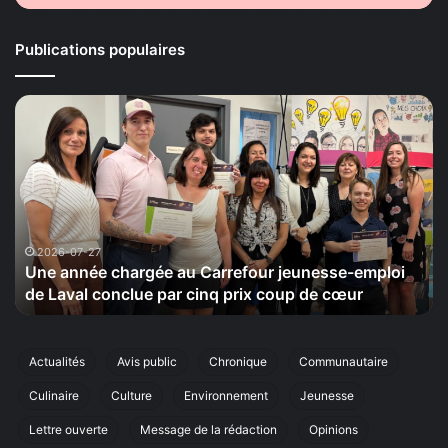
Publications populaires
e
La
ée
Maison
rgée
de
la
refour
Sérénité
nesse-
tiendra
loi
le
20
2026-07-27
2026-
ne année chargée au Carrefour jeunesse-emploi
La Ma
l
septemb
e Laval conclue par cinq prix coup de cœur
cinqu
clue
sa
cinquiè
q
édition
de
Actualités
Avis public
Chronique
Communautaire
p
sa
Culinaire
Culture
Environnement
Jeunesse
marche
r
annuelle
Lettre ouverte
Message de la rédaction
Opinions
à