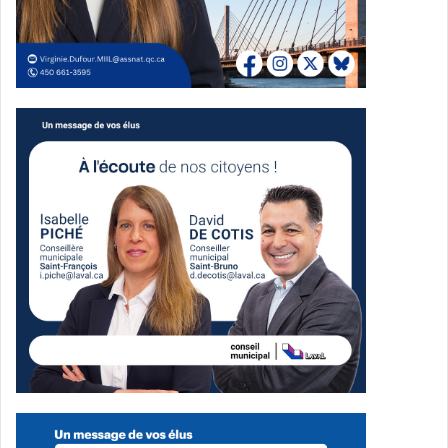
fiers de collaborer dans les projets qui ont un impact pour
l’ensemble des élèves », ajoute
Malak Shublaq
, vice-
présidente de la Coop micro fraîcheur.
Accompagnés par leur enseignant
Mathieu J. Aubin
, les
élèves membres de la Coop micro fraîcheur mettront en
place le frigo solidaire. Le CEM, de son côté, assurera un
approvisionnement régulier avec deux livraisons par
semaine de produits frais ou congelés. Ces denrées
incluront des aliments invendus provenant de
supermarchés lavallois, des surplus de repas scolaires,
ainsi que des légumes récoltés au jardin du Marigot
agricole, situé à seulement 200 mètres du CQPEL.
Une réponse concrète aux besoins alimentaires
« Ce type d’initiative donne un accès direct à des aliments
sains pour des jeunes souvent issus de milieux
défavorisés. On les aide à bien manger et aussi à réussir.