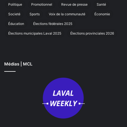
Laval
Politique
Promotionnel
Revue de presse
Santé
Societé
Sports
Voix de la communauté
Économie
Éducation
Élections fédérales 2025
Élections municipales Laval 2025
Élections provinciales 2026
Médias | MCL