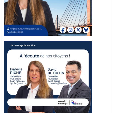
Pourquoi Virginie Dufour soutient-
elle Charles Milliard ?
Alberto M.
:
Madame Dufour, pourquoi avez-vous choisi
de soutenir Charles Milliard dans cette course à la
chefferie ?
Virginie Dufour
: « Quand j’ai rencontré Charles, j’ai tout de
suite ressenti un lien. Il a une approche très humaine, et
cela m’a beaucoup marqué. Pour moi, il ne s’agit pas
seulement d’élire un chef de parti, mais aussi une
personne avec qui je vais travailler tous les jours. »
Elle ajoute que Charles Milliard a la capacité de
reconquérir Laval et, plus largement, le Québec. Son style
de leadership, selon elle, est en phase avec les défis
actuels du parti, notamment la reconquête de l’électorat
francophone, un enjeu crucial pour le PLQ.