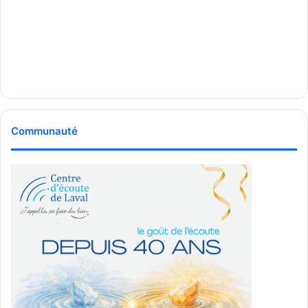
Alberto M.
:
Quelle est la place de l’économie sociale dans
votre stratégie de campagne, monsieur Milliard ?
Charles Milliard
: « L’économie sociale, c’est l’âme de notre
tissu économique. Ce sont ces PME et entreprises qui
forment le cœur du Québec et qui méritent d’être
soutenues. Trop souvent, on met l’accent sur les grands
Communauté
projets industriels, mais je veux parler de ces petites
entreprises qui font le Québec. »
Il souhaite que le gouvernement soutienne davantage ces
entreprises, notamment en facilitant leur croissance et en
reconnaissant leur contribution essentielle à l’économie
locale.
Diversité et inclusion : un enjeu pour