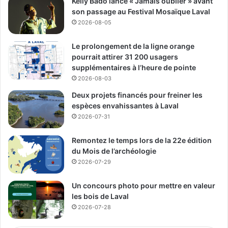
Kelly Bado lance « Jamais oublier » avant
objectif est d’avoir des propositions concrètes qui
son passage au Festival Mosaïque Laval
répondent aux préoccupations des citoyens de Laval, et le
2026-08-05
soutien de Virginie est un symbole fort de cet
engagement. »
Le prolongement de la ligne orange
pourrait attirer 31 200 usagers
supplémentaires à l’heure de pointe
Il insiste sur l’importance d’être sur le terrain, avec des
2026-08-03
politiques qui résonnent avec la réalité quotidienne des
Deux projets financés pour freiner les
Québécois : l’économie, le développement des villes, le
espèces envahissantes à Laval
transport, et la protection du patrimoine. « Pour gagner, il
2026-07-31
faut être en phase avec les préoccupations locales et
proposer des solutions concrètes, » conclut-il.
Remontez le temps lors de la 22e édition
du Mois de l’archéologie
2026-07-29
Quelle stratégie pour reconquérir le
Un concours photo pour mettre en valeur
Québec ?
les bois de Laval
2026-07-28
Contexte :
Le Parti libéral doit séduire à nouveau les
Québécois, notamment dans les régions où il a perdu du