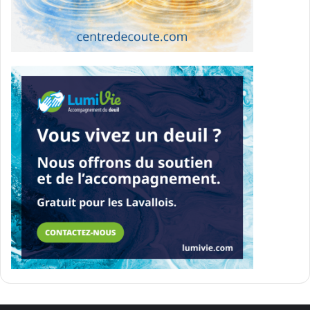
tous les Québécois
Contexte :
La diversité et l’inclusion sont des questions
clés pour le Parti libéral, qui se positionne historiquement
comme un parti capable de rassembler les Québécois de
toutes origines.
Alberto M.
:
Quelle est votre vision concernant la diversité
et l’inclusion au Québec ?
Charles Milliard
: « Le PLQ est le seul parti qui s’adresse à
tous les Québécois, qu’ils soient anglophones, allophones
ou francophones. Cependant, il faut reconnaître qu’il
existe aujourd’hui des enjeux de prestation de services
publics. Je propose qu’on mesure mieux la capacité
d’accueil de chaque région au Québec, afin de mieux
encadrer le débat et de sortir de la subjectivité. »