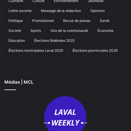
Culinaire
Culture
Environnement
Jeunesse
marche
annuelle
Lettre ouverte
Message de la rédaction
Opinions
à
Laval
Politique
Promotionnel
Revue de presse
Santé
Societé
Sports
Voix de la communauté
Économie
Éducation
Élections fédérales 2025
Élections municipales Laval 2025
Élections provinciales 2026
Médias | MCL