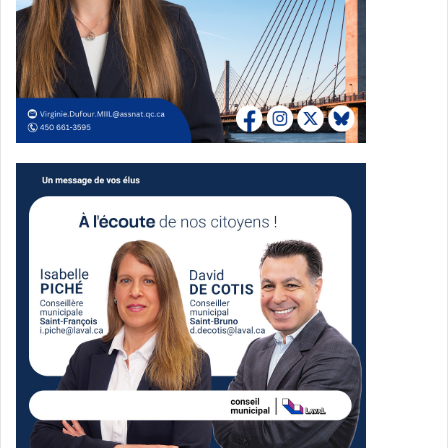
institutionnelle et de l’innovation (BPII), Chantal Bérubé,
enseignante retraitée en éducation à l’enfance, et Marie-
Andrée Payeur, conseillère pédagogique en mobilité
étudiante et professionnelle, pour leur contribution à la
réalisation de ce documentaire.
Le Collège remercie également la Fédération des cégeps
pour son soutien financier à ce projet.
Pour visionner le documentaire: