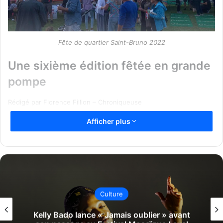
Fête de quartier Saint-Bruno 2022
Une sixième édition fêtée en grande
pompe
Rédigé par Florence Fillion – Chroniqueuse
La joie et l’entrain régnaient en ce samedi 27 août 2022 au
Afficher plus
parc Lausanne à Laval. Se situant dans l’arrondissement de
Vimont, ce vaste terrain à eu l’occasion d’accueillir la
sixième édition de sa fête de quartier. Les gens étaient
attendus à 17h, vers 19h, quelle surprise pour les
organisateurs quand tout le site dédié au festival était
plein de gens venus fêter.
Culture
De nombreux commanditaires s’y trouvaient, dont la
Kelly Bado lance « Jamais oublier » avant