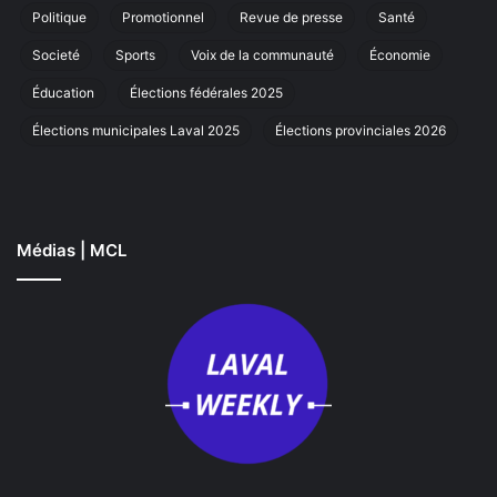
La
Politique
Promotionnel
Revue de presse
Santé
Societé
Sports
Voix de la communauté
Économie
Éducation
Élections fédérales 2025
Élections municipales Laval 2025
Élections provinciales 2026
Médias | MCL