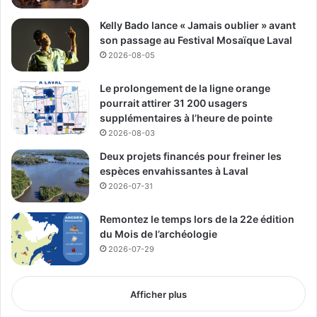
Des informations de qualité, notre priorité !
Kelly Bado lance « Jamais oublier » avant
son passage au Festival Mosaïque Laval
Contactez nous:
info@mclmedia.ca
2026-08-05
Suivez nous sur les réseaux !
Le prolongement de la ligne orange
pourrait attirer 31 200 usagers
Nos liens:
https://linktr.ee/mclmedia
supplémentaires à l’heure de pointe
2026-08-03
Deux projets financés pour freiner les
MCL - Média
espèces envahissantes à Laval
2026-07-31
Communautaire Lavallois
Remontez le temps lors de la 22e édition
See Full Bio
du Mois de l’archéologie
2026-07-29
Publicité sponsorisée par la conseillère municipale de Saint-François et David
Afficher plus
De Cotis, conseiller municipal de Saint-Bruno