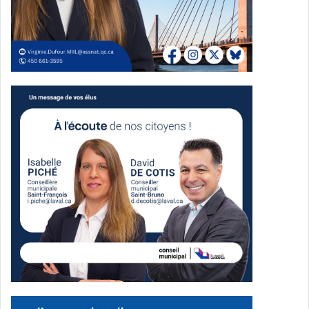
Dans Mille-Îles, Zachary Robert, déjà candidat en 2022, dit
vouloir poursuivre un engagement politique axé sur la
proximité, l’écoute et l’action collective. Il affirme vouloir
défendre les services publics, une transition écologique
jugée plus juste et une politique qui ne ferait pas porter le
poids des efforts sur la classe moyenne et les personnes
plus vulnérables.
Une continuité à Sainte-Rose et
dans Fabre
À Sainte-Rose, Karine Cliche, elle aussi candidate en
2022, souhaite poursuivre son engagement autour de la
justice sociale et de l’environnement. Résidente de la
circonscription depuis plus de vingt ans et professeure au
cégep Montmorency, elle met de l’avant la défense du