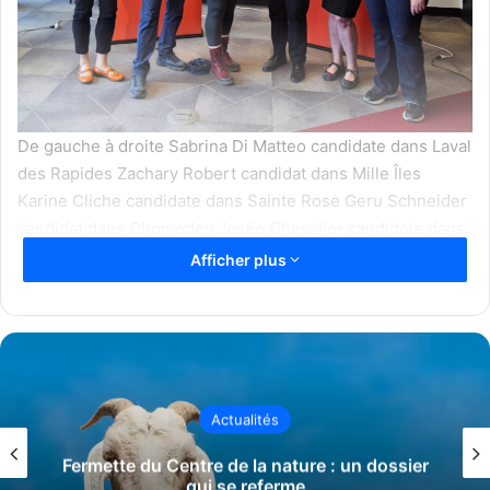
De gauche à droite Sabrina Di Matteo candidate dans Laval
des Rapides Zachary Robert candidat dans Mille Îles
Karine Cliche candidate dans Sainte Rose Geru Schneider
candidat dans Chomedey Josée Chevalier candidate dans
Fabre Stella Bourgon Germain candidate dans Vimont
Afficher plus
Auteuil
Source Courtoisie
Alors que les élections provinciales d’octobre approchent,
Québec solidaire Laval a dévoilé l’équipe qui portera ses
couleurs dans les six circonscriptions lavalloises.
Actualités
L’annonce a été faite le 24 mai lors d’une assemblée
d’investiture tenue à la coopérative de solidarité Le Tiers-
Fermette du Centre de la nature : un dossier
qui se referme