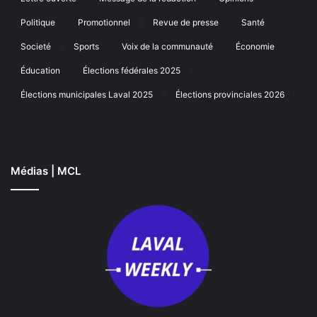
à
Laval
Politique
Promotionnel
Revue de presse
Santé
Societé
Sports
Voix de la communauté
Économie
Éducation
Élections fédérales 2025
Élections municipales Laval 2025
Élections provinciales 2026
Médias | MCL