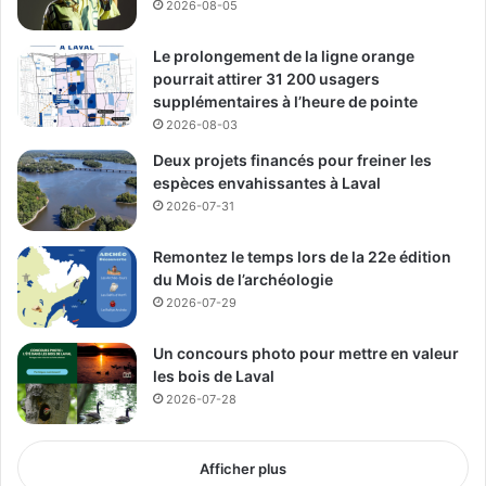
souvent invisibilisées dans le débat politique. Le
2026-08-05
communiqué mentionne notamment son parcours comme
Le prolongement de la ligne orange
aidante naturelle, son expérience dans le milieu
pourrait attirer 31 200 usagers
communautaire et sa volonté de défendre l’accès aux
supplémentaires à l’heure de pointe
soins physiques et mentaux, la redistribution de la
2026-08-03
richesse et une éducation permettant aux jeunes de
Deux projets financés pour freiner les
développer leur plein potentiel.
espèces envahissantes à Laval
2026-07-31
Deux députés solidaires
Remontez le temps lors de la 22e édition
présents à l’événement
du Mois de l’archéologie
2026-07-29
L’événement s’est déroulé en présence de Haroun
Bouazzi, député de Maurice-Richard, et d’Andrés
Un concours photo pour mettre en valeur
Fontecilla, député de Laurier-Dorion, venus appuyer
les bois de Laval
l’équipe lavalloise de Québec solidaire.
2026-07-28
Selon le parti, cette annonce marque une nouvelle étape
Afficher plus
dans la construction de sa présence politique à Laval.