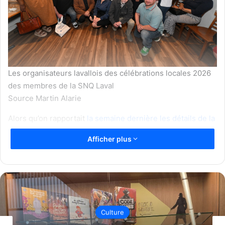
Les organisateurs lavallois des célébrations locales 2026
des membres de la SNQ Laval
Source Martin Alarie
Alors qu’on rapportait
la semaine dernière les détails de la
programmation
musicale prévue au Centre de la nature le
Afficher plus
23 juin, la Société nationale du Québec à Laval (SNQ Laval)
a officiellement lancé les célébrations lavalloises de la
Fête nationale 2026 lors d’un cocktail tenu le lundi 1er juin
au Wilfrid Pasta Bar.
On apprend que l’édition 2026 sera placée sous le thème
Culture
de l’émotion et de l’hommage, à l’occasion du 75e