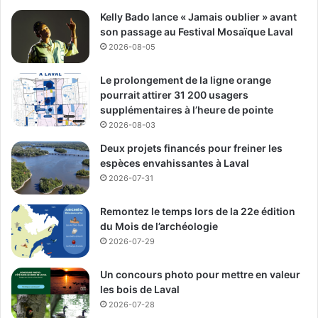
30 au parc Jolibourg avec ESCALAR, dès 13 h à la Maison
Kelly Bado lance « Jamais oublier » avant
André-Benjamin-Papineau, dès 13 h 30 à l’église de l’Île-
son passage au Festival Mosaïque Laval
Jésus avec le Club Privilège Duvernay, dès 14 h au parc
2026-08-05
Campeau avec le Centre de Référence des Élèves Issus
de l’Immigration (CREII), dès 15 h 30 à la Berge-aux-
Le prolongement de la ligne orange
Quatre-Vents avec le Comité des citoyens de Laval-Ouest,
pourrait attirer 31 200 usagers
supplémentaires à l’heure de pointe
et dès 18 h devant l’église Sainte-Rose-de-Lima avec
2026-08-03
l’Association des citoyens et amis du vieux Sainte-Rose.
Deux projets financés pour freiner les
espèces envahissantes à Laval
Un grand spectacle gratuit au Centre de la nature
2026-07-31
Le grand spectacle régional du 23 juin, organisé par la
Remontez le temps lors de la 22e édition
Ville de Laval en collaboration avec la SNQ Laval et Co-
du Mois de l’archéologie
Motion, réunira notamment Richard Séguin, Véronic
2026-07-29
DiCaire, Lisa LeBlanc, Ingrid St-Pierre, Ariane Roy, La
Bronze, Blynk, Choses Sauvages, Alphonse Bisaillon et
Un concours photo pour mettre en valeur
Irdens Exantus. Le site du Centre de la nature ouvrira à 18
les bois de Laval
h et le spectacle doit commencer à 20 h 30. L’événement
2026-07-28