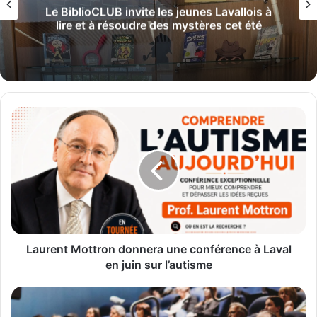
anniversaire de naissance du hockeyeur Guy Lafleur.
Le BiblioCLUB invite les jeunes Lavallois à
lire et à résoudre des mystères cet été
Plus de 80 participants, dont les 11 organisateurs de
célébrations locales, des membres de la SNQ Laval et
plusieurs dignitaires, étaient présents lors du lancement,
qui comprenait également un hommage aux bénévoles. Le
Laurent
chansonnier lavallois Patrice Massicotte assurait
Mottron
l’animation musicale de la soirée.
donnera
une
conférence
à
Laval
en
juin
sur
Laurent Mottron donnera une conférence à Laval
l’autisme
en juin sur l’autisme
La
CDC