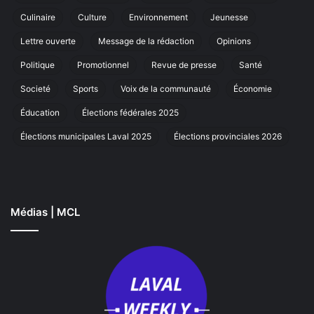
sa
Culinaire
Culture
Environnement
Jeunesse
marche
annuelle
Lettre ouverte
Message de la rédaction
Opinions
à
Laval
Politique
Promotionnel
Revue de presse
Santé
Societé
Sports
Voix de la communauté
Économie
Éducation
Élections fédérales 2025
Élections municipales Laval 2025
Élections provinciales 2026
Médias | MCL