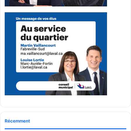
Yannick Langlois, qui représentait le maire de Laval, la
conseillère municipale de Saint-Martin Aline Dib et la
conseillère municipale de Marc-Aurèle-Fortin Louise
Lortie.
Programmation des célébrations locales
Le 23 juin, une fête est prévue dès 16 h 30 à l’église Saint-
Léopold avec le Groupe Arcantia, dans Fabreville. Le
Centre communautaire Champfleury accueillera aussi des
activités dès 18 h avec l’école Danse Étoiles Filantes.
Le 24 juin, les célébrations se déploieront dans plusieurs
quartiers : dès 11 h au parc Champfleury avec l’école
Danse Étoiles Filantes et au terrain de la paroisse Saint-
Martin avec la Société Saint-Vincent-de-Paul Conférence
Saint-Martin, dès 12 h au parc Prévost avec l’Association
Récemment
des personnes vivant avec une surdité de Laval, dès 12 h