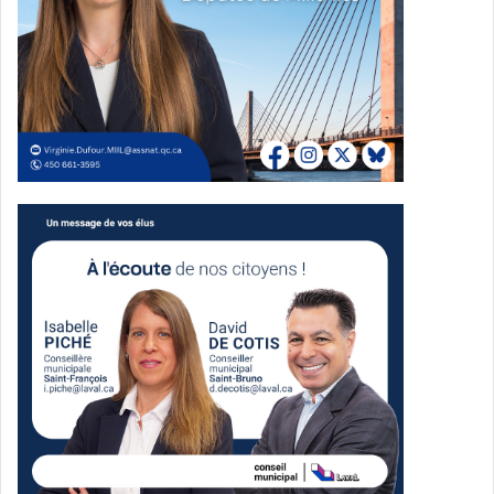
célébration au-delà des sites annoncés par la Ville de
Laval en mai.
Une fête inclusive à Vimont
Parmi les célébrations locales, la SNQ Laval souligne la
tenue d’une fête présentée comme la seule célébration
inclusive de la Fête nationale à Laval. Organisée par
l’Association des personnes vivant avec une surdité de
Laval, elle aura lieu le 24 juin dès 12 h au parc Prévost,
dans le quartier Vimont.
Plusieurs élus présents au lancement
Parmi les dignitaires présents au cocktail du 1er juin, le
communiqué mentionne le ministre Christopher Skeete,
député de Sainte-Rose, la députée de Laval-des-Rapides
Céline Hatayan, le conseiller municipal de L’Orée-des-Bois