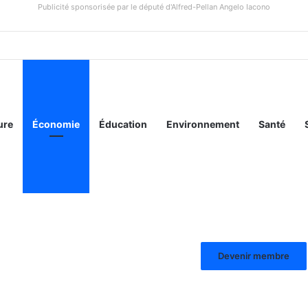
Publicité sponsorisée par le député d'Alfred-Pellan Angelo Iacono
ure
Économie
Éducation
Environnement
Santé
Devenir membre