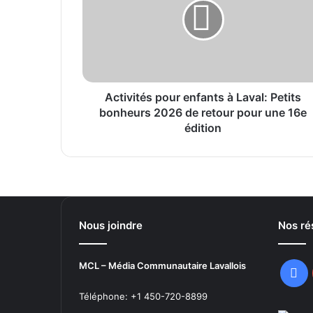
à
Laval:
2026-05-23
Petits
32000$ pour le Festival des bières de 
bonheurs
2026
de
retour
Activités pour enfants à Laval: Petits
2026-05-08
pour
bonheurs 2026 de retour pour une 16e
une
édition
16e
édition
2026-05-05
Nous joindre
Nos ré
MCL – Média Communautaire Lavallois
Fa
Téléphone: +1 450-720-8899