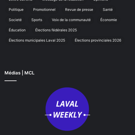
à
La
Politique
Promotionnel
Revue de presse
Santé
Societé
Sports
Voix de la communauté
Économie
Éducation
Élections fédérales 2025
Élections municipales Laval 2025
Élections provinciales 2026
Médias | MCL