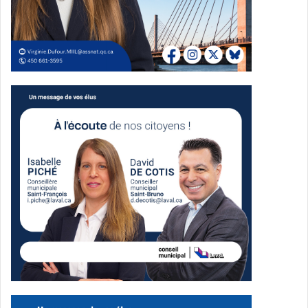
Un soutien aux initiatives locales
Les organisations retenues bénéficieront d’un
accompagnement comprenant un cachet de 300 $, un
soutien logistique, la promotion de l’activité ainsi que la
gestion des inscriptions.
Une mention spéciale « Coup de cœur » sera également
attribuée à une proposition jugée marquante.
Des dates à retenir
Les organismes intéressés ont jusqu’au 27 mars 2026 à 23
h 59
pour déposer leur projet.
Le dévoilement des activités retenues est prévu le 2 avril,
tandis que le lancement officiel de la programmation aura
lieu le 8 avril 2026.