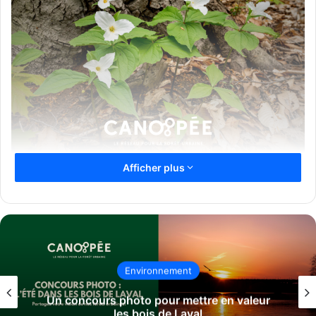
Afficher plus
Source CANOPÉE
L’organisme CANOPÉE invite les organisations locales à
proposer des activités pour dynamiser les bois de Laval,
dans le cadre d’un appel à projets visant à enrichir sa
programmation printanière.
Environnement
L’initiative, annoncée le 18 mars, vise à transformer la forêt
Un concours photo pour mettre en valeur
urbaine en un lieu de rencontres, de découvertes et de
les bois de Laval