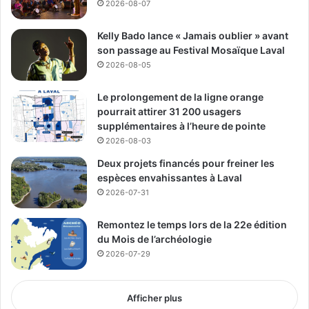
espaces vivants, inclusifs et rassembleurs au cours du
2026-08-07
printemps.
Kelly Bado lance « Jamais oublier » avant
son passage au Festival Mosaïque Laval
Média Laval
2026-08-05
See Full Bio
Le prolongement de la ligne orange
pourrait attirer 31 200 usagers
supplémentaires à l’heure de pointe
2026-08-03
Deux projets financés pour freiner les
Publicité sponsorisée par la conseillère municipale de Saint-François et David
espèces envahissantes à Laval
De Cotis, conseiller municipal de Saint-Bruno
2026-07-31
Remontez le temps lors de la 22e édition
du Mois de l’archéologie
2026-07-29
Afficher plus