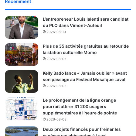
Récemment
Source QLUB
À propos de Qlub
L’entrepreneur Louis Ialenti sera candidat
du PLQ dans Vimont-Auteuil
Qlub se présente comme un réseau social québécois
2026-08-10
visant à rassembler communautés, organisations et
citoyens autour de l’information locale dans un espace
Plus de 35 activités gratuites au retour de
numérique sans algorithmes publicitaires. Sa mission,
la station culturelle Momo
2026-08-07
selon l’entreprise, est d’offrir aux Québécoises et
Québécois un meilleur contrôle sur leurs communications
Kelly Bado lance « Jamais oublier » avant
et un accès accru à l’information locale.
son passage au Festival Mosaïque Laval
2026-08-05
Alberto Georgian Mihut -
Le prolongement de la ligne orange
Rédacteur en chef
pourrait attirer 31 200 usagers
supplémentaires à l’heure de pointe
2026-08-03
See Full Bio
Deux projets financés pour freiner les
espèces envahissantes à Laval