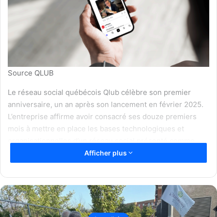
Source QLUB
Le réseau social québécois Qlub célèbre son premier
anniversaire, un an après son lancement en février 2025.
L’entreprise affirme avoir consacré ses douze premiers
mois à mettre en place les bases technologiques et
organisationnelles d’un réseau social présenté comme
souverain et ancré au Québec.
Afficher plus
Des applications mobiles maintenant
disponibles
Qlub est désormais accessible via des applications