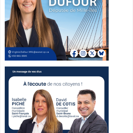
organisations
Le modèle d’affaires de Qlub repose notamment sur le
développement d’outils numériques destinés aux équipes
de communication des entreprises, des PME et des
organismes à but non lucratif du Québec.
L’entreprise propose entre autres Qlub Pro, un logiciel de
gestion et de planification des médias sociaux conçu pour
accompagner les organisations dans leur stratégie
numérique.
Positionnement dans le fédivers
Qlub affirme vouloir jouer un rôle actif dans le
développement du fédivers, cet écosystème de
plateformes sociales interconnectées et décentralisées.
L’entreprise collabore à ce titre avec la Social Web
Foundation, organisation internationale œuvrant au