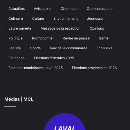
édition
de
Actualités
Avis public
Chronique
Communautaire
sa
Culinaire
Culture
Environnement
Jeunesse
marche
annuelle
Lettre ouverte
Message de la rédaction
Opinions
à
Laval
Politique
Promotionnel
Revue de presse
Santé
Societé
Sports
Voix de la communauté
Économie
Éducation
Élections fédérales 2025
Élections municipales Laval 2025
Élections provinciales 2026
Médias | MCL