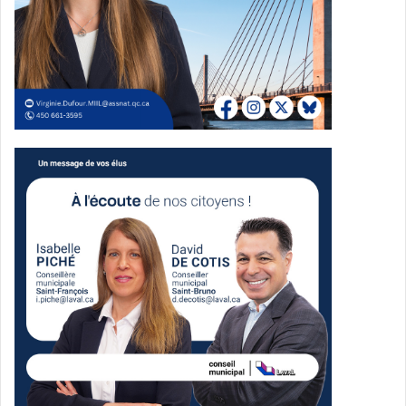
Ces plateformes permettent une gestion centralisée en
temps réel de l’information liée à la sécurité publique,
facilitant la coordination des interventions et la prise de
décisions sur le terrain.
Caméras, prévention et lutte à
l’exploitation des jeunes
Dans un contexte marqué par la recrudescence de
certains crimes (vols de véhicules, extorsions, exploitation
des jeunes), la Ville évalue la mise en place d’un projet
pilote de surveillance par caméras. L’initiative viserait à
dissuader les infractions, tout en respectant les droits à la
vie privée.
Nouvelle gendarmerie, nouvelle
organisation