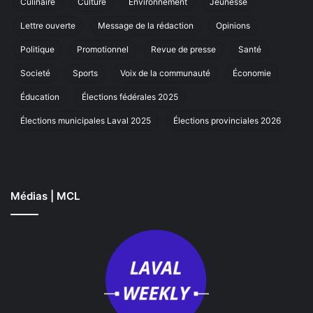
Culinaire
Culture
Environnement
Jeunesse
marche
annuelle
Lettre ouverte
Message de la rédaction
Opinions
à
Laval
Politique
Promotionnel
Revue de presse
Santé
Societé
Sports
Voix de la communauté
Économie
Éducation
Élections fédérales 2025
Élections municipales Laval 2025
Élections provinciales 2026
Médias | MCL