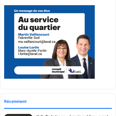
Situé au 2455, boul. Curé-Labelle, le nouveau poste de
Gendarmerie de l’Ouest, certifié LEED Or, couvre 10 680
m². Il est conçu pour améliorer les temps de réponse et la
répartition territoriale du SPL. Laval est désormais divisée
en deux régions opérationnelles, mieux adaptées à sa
réalité géographique et démographique.
Miser aussi sur la prévention
Au-delà de l’approche policière, Laval mise sur
l’intervention sociale, notamment par son Plan d’action
Sécurité et bien-être collectif (SBEC) 2024–2026. En
partenariat avec des organismes communautaires, il cible
principalement les jeunes de 12 à 35 ans à travers des
projets comme :
Récemment
De la Rue O Ring
, en collaboration avec Services aux
jeunes ;