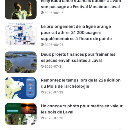
Kelly Bado lance « Jamais oublier » avant
son passage au Festival Mosaïque Laval
Être un jeune à Chomedey
, porté par le Comité
2026-08-05
jeunesse 11–25 ans.
Le prolongement de la ligne orange
Ces initiatives visent à réduire la délinquance, la
pourrait attirer 31 200 usagers
polarisation et la radicalisation, tout en créant des
supplémentaires à l’heure de pointe
environnements plus sécuritaires.
2026-08-03
Deux projets financés pour freiner les
espèces envahissantes à Laval
Média Laval
2026-07-31
See Full Bio
Remontez le temps lors de la 22e édition
du Mois de l’archéologie
2026-07-29
Un concours photo pour mettre en valeur
Publicité sponsorisée par la conseillère municipale de Saint-François et David
les bois de Laval
De Cotis, conseiller municipal de Saint-Bruno
2026-07-28