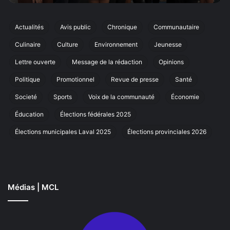
cinquiè
q
édition
de
Actualités
Avis public
Chronique
Communautaire
p
sa
Culinaire
Culture
Environnement
Jeunesse
marche
r
annuelle
Lettre ouverte
Message de la rédaction
Opinions
à
Laval
Politique
Promotionnel
Revue de presse
Santé
Societé
Sports
Voix de la communauté
Économie
Éducation
Élections fédérales 2025
Élections municipales Laval 2025
Élections provinciales 2026
Médias | MCL