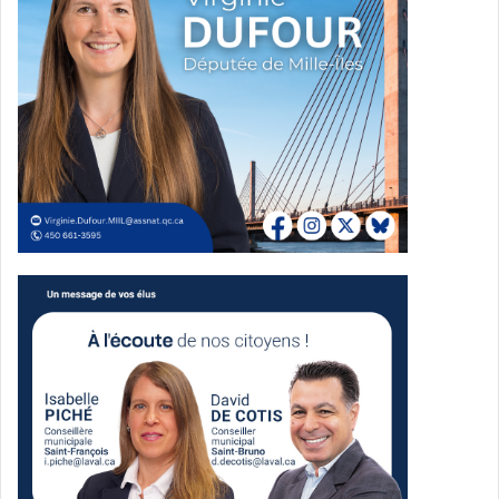
Un mouvement qui dit être porté par
l’énergie de ses membres
Aux côtés de M. Mayer, le chef intérimaire Achille Cifelli,
les conseillers David De Cotis (Saint-Bruno) et Isabelle
Piché (Saint-François), ainsi que les candidats désignés
dans les différents districts, ont animé les échanges avec
la foule.
« L’énergie que nous avons ressentie ce soir est celle d’un
mouvement prêt à bâtir un avenir différent pour Laval », a
déclaré Achille Cifelli. « Nous sommes ancrés dans les
besoins réels des citoyens et prêts à offrir une
gouvernance de proximité ! »
Média Laval