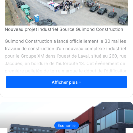
Nouveau projet industriel Source Guimond Construction
Guimond Construction a lancé officiellement le 30 mai les
travaux de construction d’un nouveau complexe industriel
pour le Groupe XM dans l’ouest de Laval, situé au 260, rue
Jacques, en bordure de l’autoroute 13. Cet événement de
première pelletée de terre marque le début de l’édification
d’un bâtiment moderne de plus de 187 000 pi² divisé en
Afficher plus
deux suites : l’une est réservée à l’entreprise Randmar,
tandis que l’autre sera offerte à la vente ou à la location.
Un secteur stratégique, un
bâtiment sur mesure
Économie