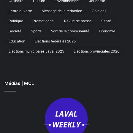
Culinaire
Culture
Environnement
Jeunesse
marche
annuelle
Lettre ouverte
Message de la rédaction
Opinions
à
Laval
Politique
Promotionnel
Revue de presse
Santé
Societé
Sports
Voix de la communauté
Économie
Éducation
Élections fédérales 2025
Élections municipales Laval 2025
Élections provinciales 2026
Médias | MCL