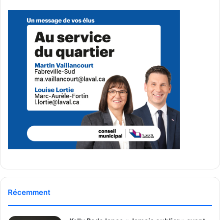
et les représentants du Groupe XM et de Randmar, ainsi
que les partenaires du projet : les agences CBRE,
Fontainebleau Immobilier et Labonté/Creamer, sans
oublier tous les sous‑traitants et ingénieurs ayant
contribué à la planification. L’assistance reflétait
l’importance de ce développement pour le secteur
industriel lavallois.
« Le Groupe XM et Randmar sont des clients de longue
date ; leur confiance renouvelée témoigne de la qualité
des relations que nous entretenons », a souligné
Éric Guimond. À la suite de cette pelletée de terre, l’équipe
projet se mettra immédiatement à l’œuvre afin de
respecter le calendrier serré : la livraison du bâtiment est
prévue pour le début de l’année 2026.
Récemment
Un levier pour l’économie locale