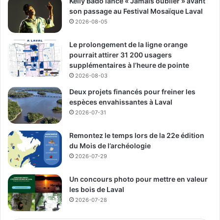
Kelly Bado lance « Jamais oublier » avant
Selon eux en misant sur un emplacement à fort
son passage au Festival Mosaïque Laval
achalandage, Guimond Construction et le Groupe XM
2026-08-05
entendent stimuler l’activité économique dans l’ouest de
Laval. La nouvelle construction devrait offrir aux
Le prolongement de la ligne orange
entreprises un environnement de travail adapté à des
pourrait attirer 31 200 usagers
usages variés : entreposage, fabrication, distribution ou
supplémentaires à l’heure de pointe
2026-08-03
ateliers spécialisés. Pour les investisseurs, cette courte
distance jusqu’aux grands axes routiers devrait constituer
Deux projets financés pour freiner les
un atout considérable, garantissant un maillage rapide
espèces envahissantes à Laval
2026-07-31
avec les marchés québécois et ontarien.
Remontez le temps lors de la 22e édition
du Mois de l’archéologie
Média Laval
2026-07-29
See Full Bio
Un concours photo pour mettre en valeur
les bois de Laval
2026-07-28