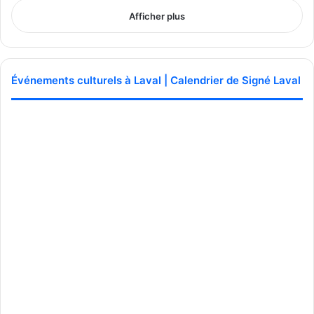
Publicité sponsorisée par la conseillère municipale de Saint-François et David
Afficher plus
De Cotis, conseiller municipal de Saint-Bruno
Événements culturels à Laval | Calendrier de Signé Laval