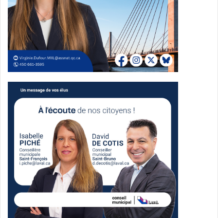
modale des déplacements à vélo a doublé depuis 2013 à
Laval. Plus de
500 000 passages
à vélo y ont été
enregistrés sur 11 sites équipés de compteurs
permanents en 2024, soit une hausse de 18 % par rapport
à 2023. Le réseau de la
Route verte
, qui compte plus de
37 km sur le territoire, demeure parmi les tronçons les
plus fréquentés.
En 2025,
12 km de nouveaux liens cyclables
seront
aménagés, portant le total à
350 km
d’aménagements sur
l’ensemble de l’île. Par ailleurs,
11 km de liens existants
seront bonifiés. Tous ces efforts s’inscrivent dans le
Plan
directeur du réseau cyclable
et la
Vision stratégique –
Laval 2035
.
Subvention pour encourager
l’abonnement à BIXI