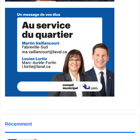
Afin de promouvoir la mobilité active, la Ville de Laval offre
une subvention allant de
45 $ à 70 $
pour couvrir une
partie des frais d’un abonnement saisonnier à BIXI. Les
résidents lavallois âgés de plus de 14 ans peuvent en faire
la demande, à condition de ne pas avoir été abonnés à un
service de vélopartage depuis le 1ᵉʳ janvier 2020. Les
démarches s’effectuent via le portail citoyen
Mon dossier
.
(Source : Communiqué de la Ville de Laval, 15 avril 2025)
Média Laval
See Full Bio
Récemment
Publicité sponsorisée par la conseillère municipale de Saint-François et David