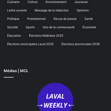
Culinaire
Culture
Environnement
Jeunesse
marche
annuelle
Lettre ouverte
Message de la rédaction
Opinions
à
Laval
Politique
Promotionnel
Revue de presse
Santé
Societé
Sports
Voix de la communauté
Économie
Éducation
Élections fédérales 2025
Élections municipales Laval 2025
Élections provinciales 2026
Médias | MCL