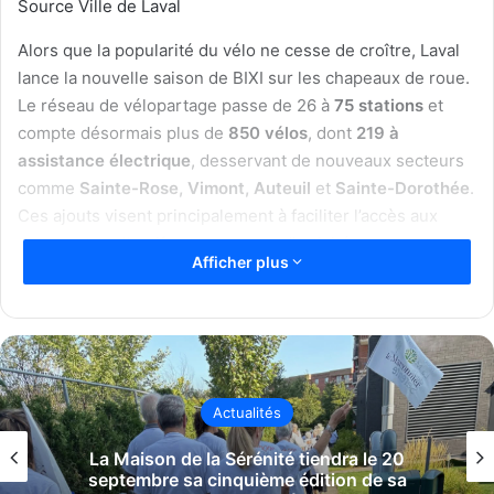
Source Ville de Laval
Alors que la popularité du vélo ne cesse de croître, Laval
lance la nouvelle saison de BIXI sur les chapeaux de roue.
Le réseau de vélopartage passe de 26 à
75 stations
et
compte désormais plus de
850 vélos
, dont
219 à
assistance électrique
, desservant de nouveaux secteurs
comme
Sainte-Rose, Vimont, Auteuil
et
Sainte-Dorothée
.
Ces ajouts visent principalement à faciliter l’accès aux
transports collectifs et aux zones d’activités, permettant
Afficher plus
un réseau plus connecté et davantage adapté aux besoins
des cyclistes.
Société
La revitalisation du secteur Val-Martin
« La popularité du vélo ne cesse de
franchit une nouvelle étape avec l’annonce