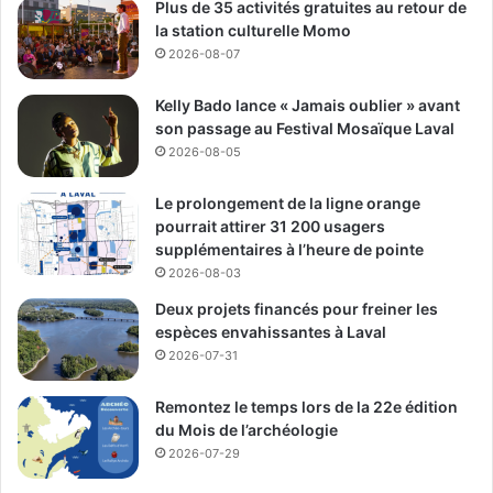
Plus de 35 activités gratuites au retour de
De Cotis, conseiller municipal de Saint-Bruno
la station culturelle Momo
2026-08-07
Kelly Bado lance « Jamais oublier » avant
son passage au Festival Mosaïque Laval
2026-08-05
Le prolongement de la ligne orange
pourrait attirer 31 200 usagers
supplémentaires à l’heure de pointe
2026-08-03
Deux projets financés pour freiner les
espèces envahissantes à Laval
2026-07-31
Remontez le temps lors de la 22e édition
du Mois de l’archéologie
2026-07-29