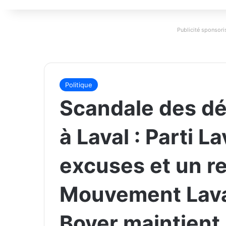
Publicité sponsoris
Politique
Scandale des d
à Laval : Parti L
excuses et un 
Mouvement Laval
Boyer maintient 