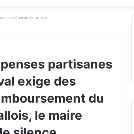
ée par la Centrale des artistes
épenses partisanes
aval exige des
remboursement du
lois, le maire
le silence