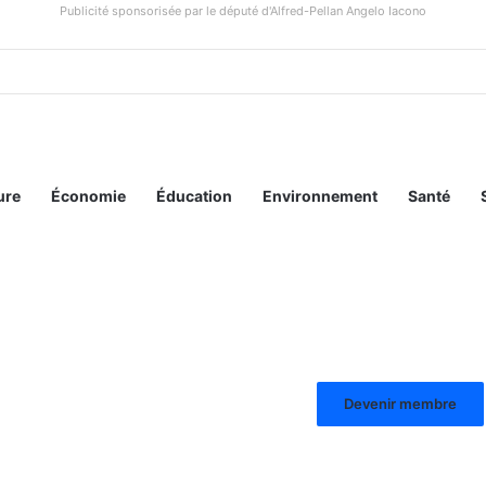
Publicité sponsorisée par le député d'Alfred-Pellan Angelo Iacono
ure
Économie
Éducation
Environnement
Santé
Devenir membre