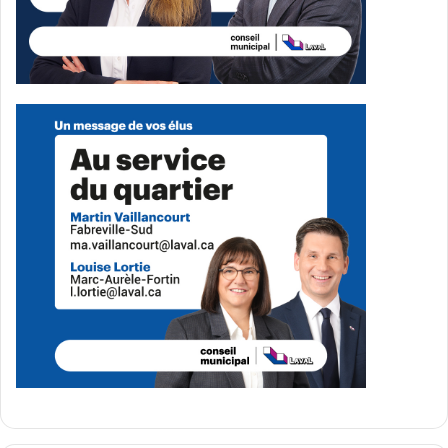
commerçants, mais pour leur donner les outils pour
réussir dans un monde numérique. » Ils voient aussi de
bon œil les épiceries solidaires, qu’ils considèrent comme
un maillon essentiel du tissu communautaire. Pour Walid :
« Ces initiatives favorisent l’entraide et permettent à des
populations vulnérables d’avoir accès à des produits
locaux de qualité. Nous voulons être un levier pour ces
acteurs sociaux. »
Leur passage remarqué à l’émission
Dans l’œil du
dragon
leur a apporté une notoriété nationale et des
opportunités uniques. Grâce à une
bourse d’Amazon
, ils
ont pu améliorer leur infrastructure technologique
via
AWS (Amazon Web Services)
. « Ce soutien nous a
permis de passer un cap en termes d’efficacité et
d’expansion », précise Walid.
L’équipe, aujourd’hui optimisée, planifie une expansion