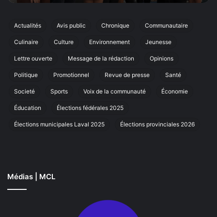
par
ci
cinq
éd
prix
de
Actualités
Avis public
Chronique
Communautaire
coup
sa
Culinaire
Culture
Environnement
Jeunesse
de
ma
cœur
an
Lettre ouverte
Message de la rédaction
Opinions
à
La
Politique
Promotionnel
Revue de presse
Santé
Societé
Sports
Voix de la communauté
Économie
Éducation
Élections fédérales 2025
Élections municipales Laval 2025
Élections provinciales 2026
Médias | MCL