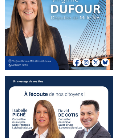
Source OneTripio
Depuis avril 2023,
OneTrip.io
offre aux commerçants bien
plus qu’une plateforme transactionnelle. La solution leur
permet de numériser leurs catalogues de produits en
quelques minutes grâce à l’intelligence artificielle, de
créer des boutiques en ligne personnalisées et de
bénéficier d’outils de marketing intégrés. Ces derniers
incluent la gestion de newsletters, l’optimisation SEO et la
collecte d’adresses courriels via des QR codes installés en
magasin. En parallèle,
OneTrip.io
synchronise les stocks
des commerces grâce à des systèmes de caisses
numériques modernes. Les boutiques en ligne sont
intégrées à des partenaires logistiques qui s’occupent de
la livraison des commandes du marchand, simplifiant ainsi
son quotidien. Djalil, en tant que Directeur Technique,
souligne : « Nous ne sommes pas là pour remplacer les