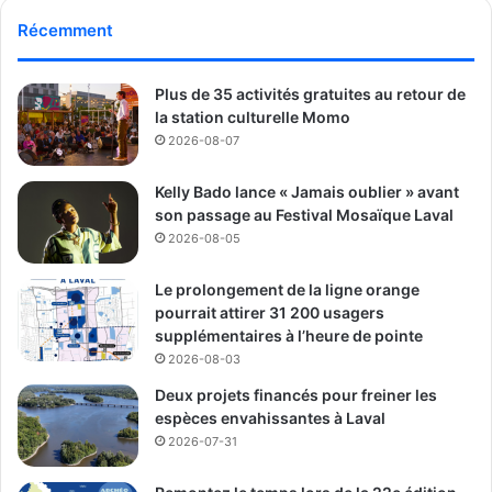
ambitieuse. À l’horizon 2025 et à long
Récemment
terme,
OneTrip.io
cible les marchés des États-Unis, de
l’Europe et de l’Afrique. Les frères identifient des régions
stratégiques comme le
Nigeria
, le
Kenya
et l’
Égypte
, où
Plus de 35 activités gratuites au retour de
l’adoption du mobile money facilite le commerce
la station culturelle Momo
numérique. « Ces marchés émergents sont une
2026-08-07
opportunité incroyable pour encourager les commerces
Kelly Bado lance « Jamais oublier » avant
locaux à passer au numérique », explique Djalil.
son passage au Festival Mosaïque Laval
2026-08-05
Le prolongement de la ligne orange
pourrait attirer 31 200 usagers
supplémentaires à l’heure de pointe
2026-08-03
Deux projets financés pour freiner les
espèces envahissantes à Laval
2026-07-31