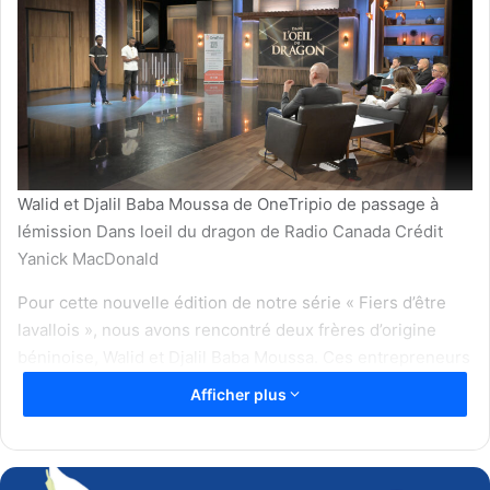
Walid et Djalil Baba Moussa de OneTripio de passage à
lémission Dans loeil du dragon de Radio Canada Crédit
Yanick MacDonald
Pour cette nouvelle édition de notre série « Fiers d’être
lavallois », nous avons rencontré deux frères d’origine
béninoise, Walid et Djalil Baba Moussa. Ces entrepreneurs
visionnaires, arrivés au Canada avec des rêves plein la
Afficher plus
tête, sont aujourd’hui les cofondateurs de
OneTrip.io
, une
plateforme qui révolutionne le commerce électronique
pour les épiceries. Accompagnés par
TerroX
,