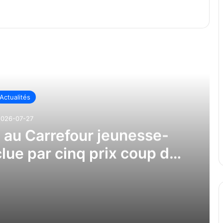
re ensuite
Actualités
2026-07-27
au Carrefour jeunesse-
lue par cinq prix coup de
cœur
Une année chargée au Carrefour jeunesse-emploi de Laval conclue par cinq prix coup de cœur