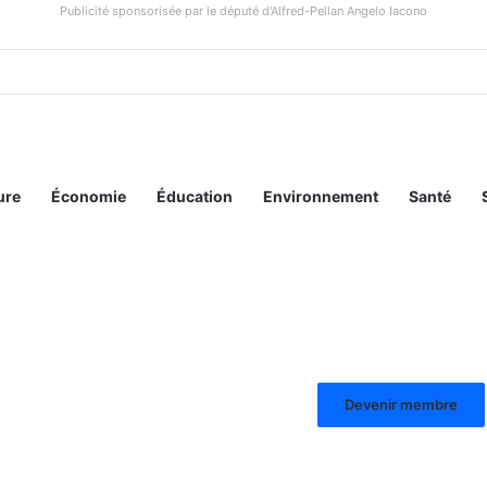
Publicité sponsorisée par le député d'Alfred-Pellan Angelo Iacono
ure
Économie
Éducation
Environnement
Santé
Devenir membre