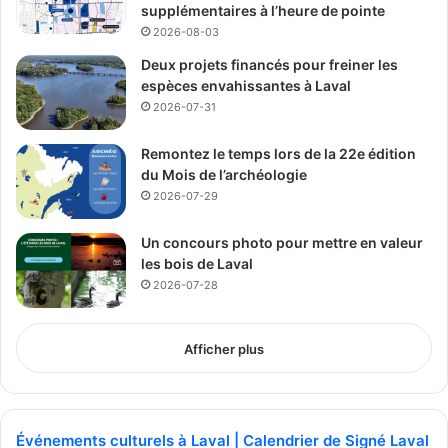
supplémentaires à l’heure de pointe
MCL - Média
2026-08-03
Communautaire Lavallois
Deux projets financés pour freiner les
espèces envahissantes à Laval
See Full Bio
2026-07-31
Remontez le temps lors de la 22e édition
du Mois de l’archéologie
Publicité sponsorisée par la conseillère municipale de Saint-François et David
2026-07-29
De Cotis, conseiller municipal de Saint-Bruno
Un concours photo pour mettre en valeur
les bois de Laval
2026-07-28
Afficher plus
Événements culturels à Laval | Calendrier de Signé Laval