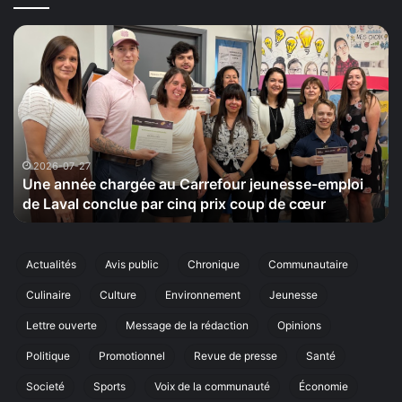
Une
La
année
Ma
chargée
d
au
la
Carrefour
Sé
jeunesse-
ti
emploi
le
de
2
2026-07-27
Une année chargée au Carrefour jeunesse-emploi
Laval
s
de Laval conclue par cinq prix coup de cœur
conclue
sa
par
ci
cinq
éd
prix
d
Actualités
Avis public
Chronique
Communautaire
coup
sa
Culinaire
Culture
Environnement
Jeunesse
de
m
cœur
an
Lettre ouverte
Message de la rédaction
Opinions
à
La
Politique
Promotionnel
Revue de presse
Santé
Societé
Sports
Voix de la communauté
Économie