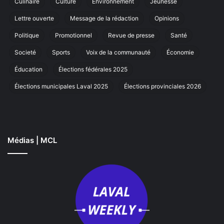
Culinaire
Culture
Environnement
Jeunesse
marche
annuelle
Lettre ouverte
Message de la rédaction
Opinions
à
Laval
Politique
Promotionnel
Revue de presse
Santé
Societé
Sports
Voix de la communauté
Économie
Éducation
Élections fédérales 2025
Élections municipales Laval 2025
Élections provinciales 2026
Médias | MCL