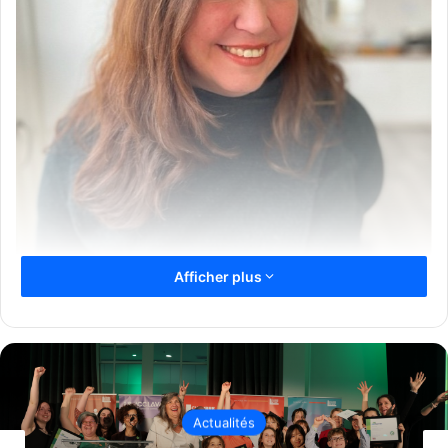
Afficher plus
Stéphanie Oscarson nouvelle directrice générale de la
Fondation du Collège Montmorency
Source Fondation du Collège Montmorency
La Fondation du Collège Montmorency a annoncé la
nomination de Stéphanie Oscarson à titre de directrice
Actualités
générale. Elle est entrée en fonction le 9 mars 2026.