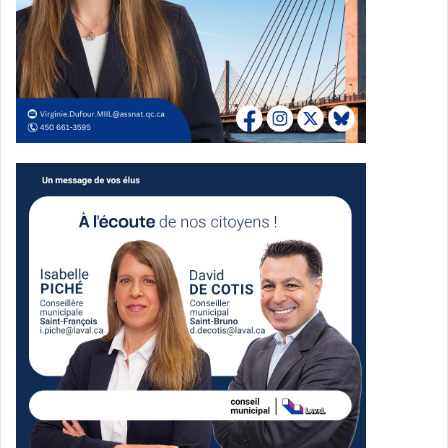
étudiantes et étudiants de la communauté
montmorencienne.
Une fondation active depuis 1985
La mission de la Fondation du Collège Montmorency
consiste à soutenir les étudiants et à contribuer à leur
offrir des expériences collégiales stimulantes.
Depuis sa création en 1985, la Fondation indique avoir
attribué 6,5 millions de dollars à ses programmes de
bienfaisance, à ses fonds réservés et au Collège
Montmorency.
Média Laval
See Full Bio