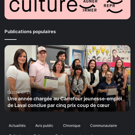
Publications populaires
La
Maison
e
de
la
ur
Sérénité
e-
tiendra
le
20
-07-27
2026-07-
année chargée au Carrefour jeunesse-emploi
La Maiso
septembre
aval conclue par cinq prix coup de cœur
cinquièm
sa
cinquième
édition
de
Actualités
Avis public
Chronique
Communautaire
sa