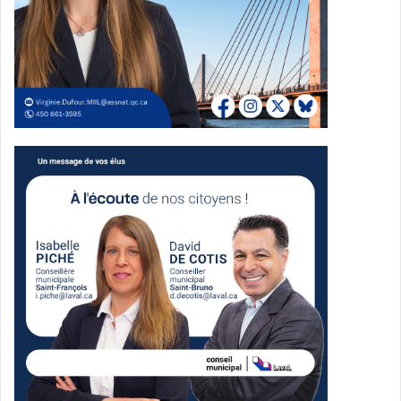
Source Centropolis
Le mercredi 31 décembre, Centropolis tiendra une soirée
festive pour souligner le passage à l’année 2026. Les
restaurants du site proposeront des menus spéciaux et
diverses activités seront offertes au public.
La programmation inclura :
Une animation dès 23 h à la Place Centrale;
Un accès à la terrasse hivernale du Balthazar;
Des kiosques de commerçants;
Un décompte officiel suivi de feux d’artifice à minuit.
La directrice marketing de Centropolis (Cominar), Karine
Rodrigue, invite les visiteurs à réserver tôt dans les
restaurants afin de profiter pleinement de la soirée.