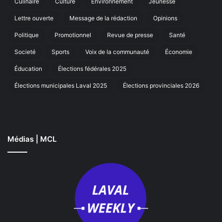
Culinaire
Culture
Environnement
Jeunesse
marche
annuelle
Lettre ouverte
Message de la rédaction
Opinions
à
Laval
Politique
Promotionnel
Revue de presse
Santé
Societé
Sports
Voix de la communauté
Économie
Éducation
Élections fédérales 2025
Élections municipales Laval 2025
Élections provinciales 2026
Médias | MCL